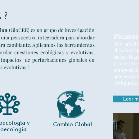
 ?
tion
(GloCEE) es un grupo de investigación
Pleisto
e una perspectiva integradora para abordar
New articl
fera cambiante. Aplicamos las herramientas
showing tha
ordar cuestiones ecológicas y evolutivas,
rather than
 impactos. de perturbaciones globales en
processes—
 evolutivas ".
compositio
species poo
@MiguelA3
Leer m
oecología y
Cambio Global
eoecología