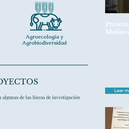
Present
Moline
Agroecología y
3 de Julio
Agrobiodiversidad
Carlos Mol
de su TFG
excelente 
calificaci
Castilla
@C
@GloCEE_
OYECTOS
Leer m
n algunas de las líneas de investigación