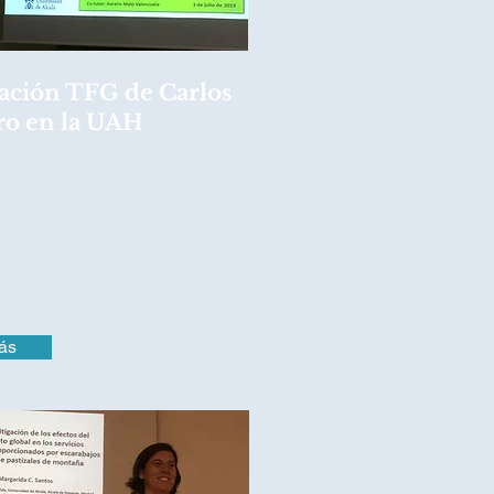
ación TFG de Carlos
ro en la UAH
inero comenzando la lectura
. Enhorabuena por un
trabajo y por la máxima
ón recibida!Ignacio Morales-
arlosMolinero_
EcoEvo
@UAHes
ás