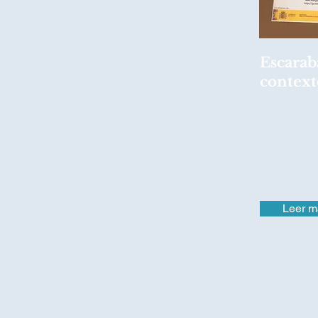
FUTURE WINES
Escarab
context
24 de Juni
Ana M.C. 
 EN AMAZONAS
conferenci
importanci
coprofagos
global
@Gl
Leer m
s del Estiércol de
Cambio Climático