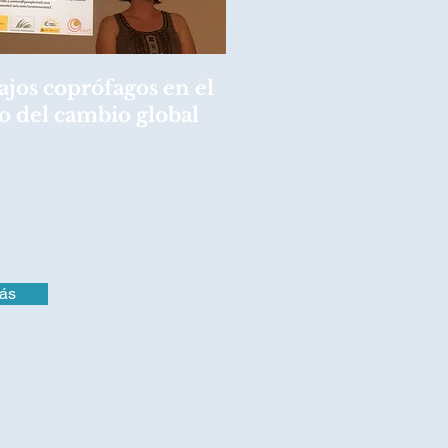
ajos coprófagos en el
o del cambio global
o
Santos comenzando su
a
@UAHes
sobre la
a de los escarabajos
 en el contexto del cambio
oCEE_EcoEvo
#AdaptacionCC
ás