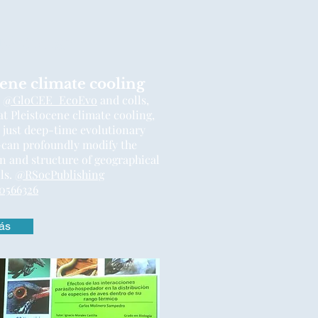
Noticias
cene climate cooling
e
@GloCEE_EcoEvo
and colls,
t Pleistocene climate cooling,
 just deep-time evolutionary
can profoundly modify the
n and structure of geographical
ls.
@RSocPublishing
0566326
ás