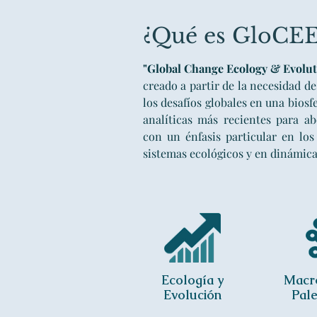
¿Qué es GloCEE
"Global Change Ecology & Evolu
creado a partir de la necesidad d
los desafíos globales en una bios
analíticas más recientes para ab
con un énfasis particular en los
sistemas ecológicos y en dinámicas
Ecología y
Macr
Evolución
Pal